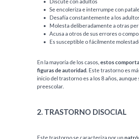
Discute con adultos
Se encoleriza e interrumpe con patal
Desafía constantemente a los adultos
Molesta deliberadamente a otras pe
Acusa a otros de sus errores o comp
Es susceptible o fácilmente molestad
En la mayoría de los casos,
estos comportam
figuras de autoridad
. Este trastorno es má
inicio del trastorno es a los 8 años, aunqu
preescolar.
2. TRASTORNO DISOCIAL
Este trastorno se caracteriza por un
patrón