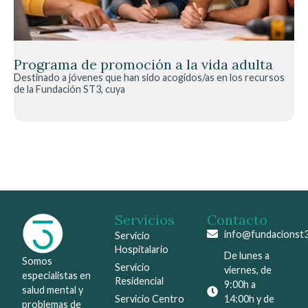
Programa de promoción a la vida adulta
Destinado a jóvenes que han sido acogidos/as en los recursos
de la Fundación ST3, cuya
Servicios
Contacto
info@fundacionst3
Servicio
Hospitalario
De lunes a
Somos
Servicio
viernes, de
especialistas en
Residencial
9:00h a
salud mental y
Servicio Centro
14:00h y de
problemas de